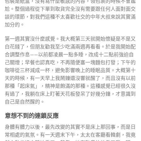
包裝是紙盒，沒有寫什麼敏感的內容，領包裹的時候不會尷
尬。整個過程從下單到取貨完全沒有需要跟任何人面對面交
談的環節，對我們這種不太喜歡社交的中年大叔來說其實滿
加分的。
第一週其實沒什麼感覺。我大概第三天就開始懷疑是不是又
白花錢了，但朋友勸我至少吃滿兩週再看看。於是我開始配
合調整作息——以前都凌晨一點多睡，改成十二點前強迫自
己關燈；早餐也認真吃，不再隨便塞一塊麵包打發；下午的
咖啡從三杯減成一杯，避免影響晚上的睡眠品質。大概第十
天的時候，有一天早上我鬧鐘還沒響就醒了，而且沒有以前
那種「起床氣」，精神是飽滿的那種。這種感覺已經很久沒
有過了，我躺在床上盯著天花板發呆了好幾分鐘，才意識到
自己是自然醒的。
意想不到的連鎖反應
身體有體力以後，最先改變的其實不是床上那回事，而是日
常相處的氣氛。有一天週末下午，太太在客廳看韓劇，我竟