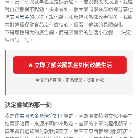
卡，去了三次就再也沒踏進去過。不要說對太太浪漫，我連
對自己都提不起勁。後來看到一個大學同學在群組裡分享他
吃
美國黑金
的心得，說他體力和精神狀態都改善很多。我原
本對這種保健食品沒什麼信心，但看了他講的具體變化——
不是那種誇大的廣告詞，而是很實際的生活小改變——決定
姑且試一試。
🔥 立即了解美國黑金如何改變生活
台灣官網直購・正品保證・貨到付款
決定嘗試的那一刻
我是在
美國黑金台灣官網
下單的，因為朋友特別交代不要在
拍賣網站買，來源不明的不敢吃。官網的下單流程很簡單，
填完資料選貨到付款就搞定了，第三天東西就到便利商店。