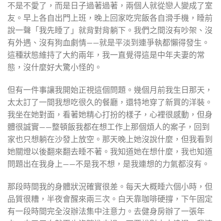
不是不愛了，而是日子過著過著，兩個人就從戀人變成了室
友。早上各自出門上班，晚上回家吃完飯各自滑手機，睡前
說一聲「我先睡了」就背對背躺下。我們之間沒有吵架、沒
有外遇、沒有狗血劇情——就是平淡到連爭執都懶得發生。
這種狀態維持了大約兩年，我一直覺得這是中年夫妻的常
態，沒什麼好大驚小怪的。
但有一件事讓我開始正視這個問題。幾個月前我生日那天，
太太訂了一間我想吃很久的餐廳，還特地穿了新買的洋裝。
我坐在她對面，看著她精心打扮的樣子，心裡很感動，但身
體很誠實——整頓飯我都在想工作上那個煩人的案子，回到
家也只想躺在沙發上放空。那天晚上她沒說什麼，但我看到
她關燈以後翻來翻去睡不著。我知道她在想什麼，我也知道
問題出在我身上——不是我不想，是我連想的力氣都沒有。
那段時間我的身體狀況確實很差。每天大概睡六個小時，但
品質很糟，半夜會醒來兩三次。白天靠咖啡硬撐，下午固定
有一段時間完全沒辦法集中注意力。去健身房辦了一張年