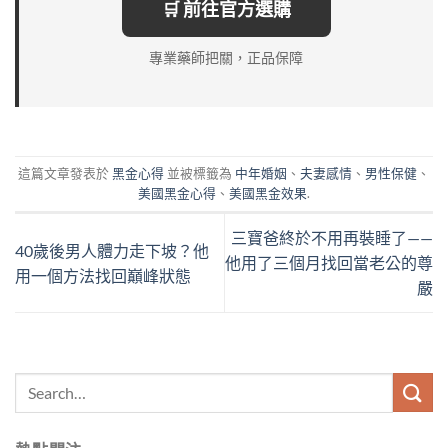
🛒 前往官方選購
專業藥師把關，正品保障
這篇文章發表於
黑金心得
並被標籤為
中年婚姻
、
夫妻感情
、
男性保健
、
美國黑金心得
、
美國黑金效果
.
三寶爸終於不用再裝睡了——
40歲後男人體力走下坡？他
他用了三個月找回當老公的尊
用一個方法找回巔峰狀態
嚴