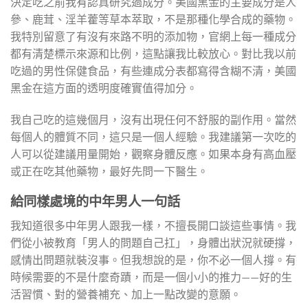
決定吃之前我有認真研究過成分。美國黑金的主要成分是人
參、鹿茸、淫羊藿等草本萃取，不是那種化學合成的藥物。
我特別留意了有沒有來路不明的添加物，官網上每一種成分
都有清楚標示來源和比例，這點讓我比較放心。對比我以前
吃過的男性保健食品，有些連成分表都寫得含糊不清，美國
黑金在這方面的透明度確實值得加分。
我自己吃的這幾個月，沒有出現任何不舒服的副作用。當然
每個人的體質不同，這只是一個人經驗。我建議第一次吃的
人可以從建議用量開始，觀察身體反應。如果本身有高血壓
或正在吃其他藥物，最好先問一下醫生。
給同樣處境的中年男人一句話
我知道很多中年男人跟我一樣，不擅長開口談這些事情。我
們從小被教育「男人的問題自己扛」，身體出狀況就硬撐，
感情出問題就裝沒事。但我想說的是，你不必一個人撐。有
時候需要的不是什麼奇蹟，而是一個小小的推力——好的生
活習慣、對的營養補充、加上一點改變的意願。