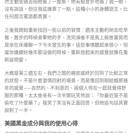
然主動坐過去陪她看了一整集。她有點意外地看了我一眼，
沒有說話，但往我這邊靠了一點。這種小小的身體語言，比
任何甜言蜜語都真實。
之後我開始重新找回一些以前的習慣：週末主動約她去吃早
餐、散步的時候會牽她的手、洗完澡後不是馬上躲進書房而
是坐在床邊聊一下今天發生的事。這些事情聽起來很小，但
當你連續好幾年都沒做的時候，重新撿起來的感覺就像在重
新談戀愛。
大概是第三週左右，我們之間的親密感終於回到了比較正常
的狀態。不是什麼激情四射的場景，而是像回到剛結婚那幾
年的感覺——自然的、不刻意的、兩個人待在一起就覺得舒
服的那種。太太後來有一次半開玩笑地說：「你最近是不是
偷吃了什麼藥？」我笑了笑沒有正面回答，但她這句話其實
說對了一半。
美國黑金成分與我的使用心得