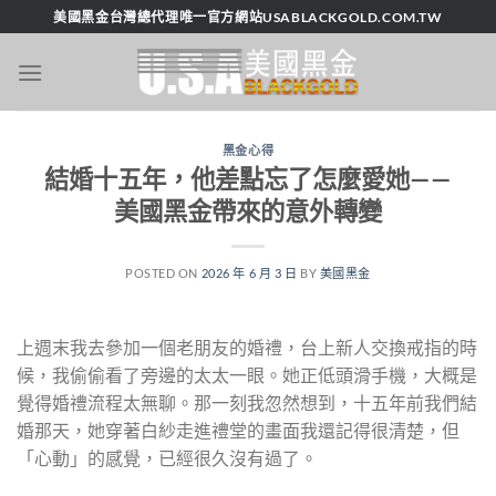
跳
美國黑金台灣總代理唯一官方網站USABLACKGOLD.COM.TW
轉
至
內
容
黑金心得
結婚十五年，他差點忘了怎麼愛她——
美國黑金帶來的意外轉變
POSTED ON
2026 年 6 月 3 日
BY
美國黑金
上週末我去參加一個老朋友的婚禮，台上新人交換戒指的時
候，我偷偷看了旁邊的太太一眼。她正低頭滑手機，大概是
覺得婚禮流程太無聊。那一刻我忽然想到，十五年前我們結
婚那天，她穿著白紗走進禮堂的畫面我還記得很清楚，但
「心動」的感覺，已經很久沒有過了。