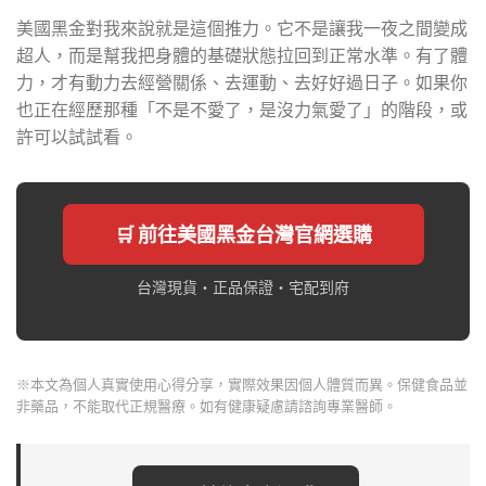
美國黑金對我來說就是這個推力。它不是讓我一夜之間變成
超人，而是幫我把身體的基礎狀態拉回到正常水準。有了體
力，才有動力去經營關係、去運動、去好好過日子。如果你
也正在經歷那種「不是不愛了，是沒力氣愛了」的階段，或
許可以試試看。
🛒 前往美國黑金台灣官網選購
台灣現貨・正品保證・宅配到府
※本文為個人真實使用心得分享，實際效果因個人體質而異。保健食品並
非藥品，不能取代正規醫療。如有健康疑慮請諮詢專業醫師。