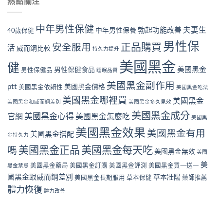
熱點關注
中年男性保健
夫妻生
勃起功能改善
中年男性保養
40歲保健
男性保
正品購買
安全服用
活
威而鋼比較
持久力提升
美國黑金
健
美國黑金
男性保健食品
男性保健品
睡眠品質
美國黑金副作用
ptt
美國黑金價格
美國黑金依賴性
美國黑金吃法
美國黑金哪裡買
美國黑金
美國黑金和威而鋼差別
美國黑金多久見效
美國黑金成分
美國黑金心得
官網
美國黑金怎麼吃
美國黑
美國黑金效果
美國黑金有用
美國黑金搭配
金持久力
美國黑金正品
美國黑金每天吃
嗎
美國黑金無效
美國
美
美國黑金藥局
美國黑金訂購
美國黑金評測
美國黑金買一送一
黑金禁忌
國黑金跟威而鋼差別
草本壯陽
美國黑金長期服用
草本保健
藥師推薦
體力恢復
體力改善