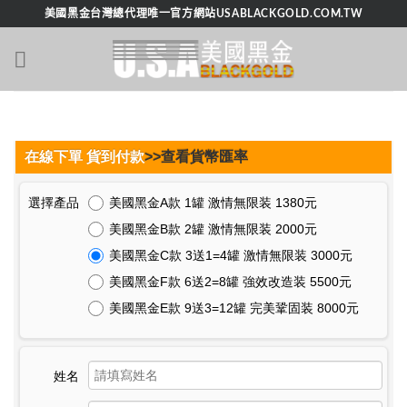
跳
美國黑金台灣總代理唯一官方網站USABLACKGOLD.COM.TW
轉
至
內
容