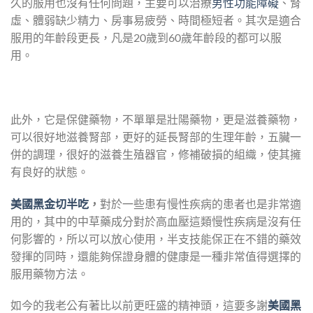
久的服用也沒有任何問題，主要可以治療
男性功能障礙
、腎
虛、體弱缺少精力、房事易疲勞、時間極短者。其次是適合
服用的年齡段更長，凡是20歲到60歲年齡段的都可以服
用。
此外，它是保健藥物，不單單是壯陽藥物，更是滋養藥物，
可以很好地滋養腎部，更好的延長腎部的生理年齡，五臟一
併的調理，很好的滋養生殖器官，修補破損的組織，使其擁
有良好的狀態。
美國黑金切半吃
，
對於一些患有慢性疾病的患者也是非常適
用的，其中的中草藥成分對於高血壓這類慢性疾病是沒有任
何影響的，所以可以放心使用，半支技能保正在不錯的藥效
發揮的同時，還能夠保證身體的健康是一種非常值得選擇的
服用藥物方法。
如今的我老公有著比以前更旺盛的精神頭，這要多謝
美國黑