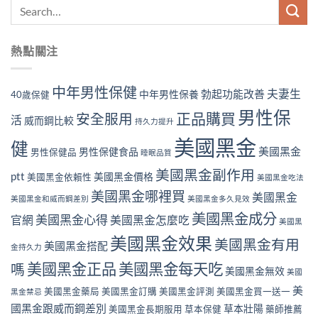
熱點關注
中年男性保健
夫妻生
勃起功能改善
中年男性保養
40歲保健
男性保
正品購買
安全服用
活
威而鋼比較
持久力提升
美國黑金
健
美國黑金
男性保健食品
男性保健品
睡眠品質
美國黑金副作用
ptt
美國黑金價格
美國黑金依賴性
美國黑金吃法
美國黑金哪裡買
美國黑金
美國黑金和威而鋼差別
美國黑金多久見效
美國黑金成分
美國黑金心得
官網
美國黑金怎麼吃
美國黑
美國黑金效果
美國黑金有用
美國黑金搭配
金持久力
美國黑金正品
美國黑金每天吃
嗎
美國黑金無效
美國
美
美國黑金藥局
美國黑金訂購
美國黑金評測
美國黑金買一送一
黑金禁忌
國黑金跟威而鋼差別
草本壯陽
美國黑金長期服用
草本保健
藥師推薦