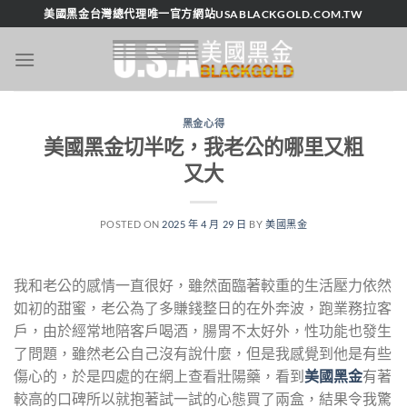
跳
美國黑金台灣總代理唯一官方網站USABLACKGOLD.COM.TW
轉
至
內
容
黑金心得
美國黑金切半吃，我老公的哪里又粗
又大
POSTED ON
2025 年 4 月 29 日
BY
美國黑金
我和老公的感情一直很好，雖然面臨著較重的生活壓力依然
如初的甜蜜，老公為了多賺錢整日的在外奔波，跑業務拉客
戶，由於經常地陪客戶喝酒，腸胃不太好外，性功能也發生
了問題，雖然老公自己沒有說什麼，但是我感覺到他是有些
傷心的，於是四處的在網上查看壯陽藥，看到
美國黑金
有著
較高的口碑所以就抱著試一試的心態買了兩盒，結果令我驚