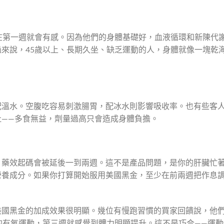
在第一週就會有感。因為他們的身體基礎好，血液循環和新陳代
來說，45歲以上、長期久坐、缺乏運動的人，身體就像一塊乾
配溫水。空腹吃容易刺激腸胃，配冰水則影響吸收率。也有些客
吐——多食無益，劑量過高只會造成身體負擔。
，藥效起碼會被延後一到兩週。這不是產品問題，是你的肝臟忙
營養成分。如果你打算開始服用美國黑金，至少在前兩週把作息
美國黑金的加成效果很明顯。幾位有慢跑習慣的買家回饋說，他
的有氧運動，第三週就感覺到體力明顯提升。這不是巧合——運動