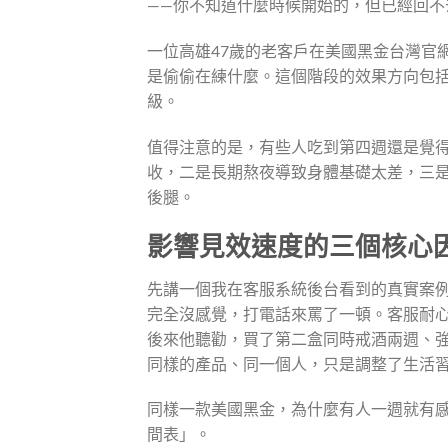
——你不知道什麼時候開始的，但已經回不
一位高雄47歲的老客戶在美國黑金台灣官
是偷偷在練什麼。這個階段的效果方向包
級。
值得注意的是，有些人吃到第四週還是覺
收，二是長期熬夜導致身體基礎太差，三
後腿。
影響見效速度的三個核心
先講一個我在客服系統後台看到的真實案例
完全沒感覺，打電話來罵了一頓。客服耐
後來他聽勸，買了第二盒同時戒酒兩週、
同樣的產品、同一個人，只是調整了生活
同樣一款美國黑金，為什麼有人一週就有
間表」。