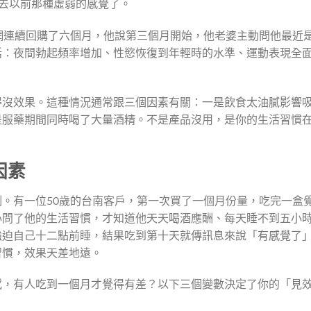
去以前那種虛弱的感覺了。
網連續回購了六個月，他說第三個月開始，他老婆主動問他最近
括：夜間勃起頻率增加、性慾恢復到年輕時的水準、運動表現全
得沒效果。這種情況通常跟三個因素有關：一是飲食太油膩影響
是服藥期間同時喝了大量酒精。不是產品沒用，是你的生活習慣
因素
。有一位50歲的台南客戶，第一次買了一個月份量，吃完一盒
心問了他的生活習慣，才知道他天天喝酒應酬、每天睡不到五小
強迫自己十二點前睡，結果吃到第十天就傳訊息來說「有感覺了
習慣，效果天差地遠。
感，有人吃到一個月才覺得有差？以下三個變數決定了你的「見