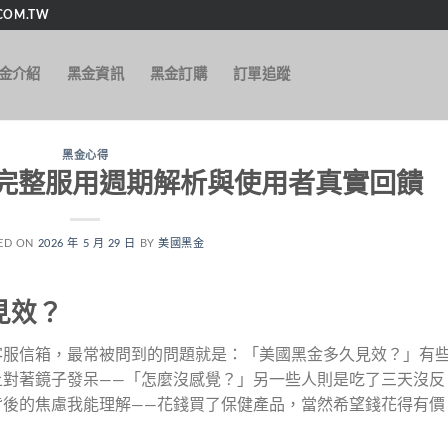
OM.TW
金介紹
黑金資訊
黑金訂購
訂單追蹤
黑金心得
完整服用週期解析與使用者真實回饋
ED ON
2026 年 5 月 29 日
BY
美國黑金
見效？
客服信箱，最常被問到的問題就是：「美國黑金多久見效？」有
上對著鏡子發呆——「怎麼沒感覺？」另一些人則是吃了三天沒反
背後的焦慮我能理解——花錢買了保健產品，當然希望錢花得有價