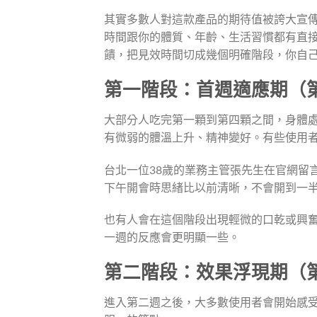
其實多數人對這款產品的期待值被誇大宣
時間跟你的體質、年齡、生活習慣都有直
饋，把見效時間切成幾個明確階段，你自
第一階段：首週適應期（第
大部分人吃完第一顆到第四顆之間，身體
有微弱的體溫上升、精神變好。有些使用
台北一位38歲的業務主管張先生在官網留
下午開會時思緒比以前清晰，不會開到一
也有人會在這個階段出現輕微的口乾或興
一週的反應會更明顯一些。
第二階段：效果浮現期（第
進入第二週之後，大多數使用者會開始感