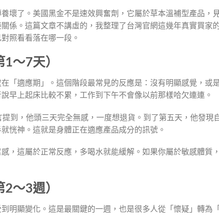
傳養壞了。美國黑金不是速效興奮劑，它屬於草本溫補型產品，
接關係。這篇文章不講虛的，我整理了台灣官網這幾年真實買家
己對照看看落在哪一段。
1～7天）
處在「適應期」。這個階段最常見的反應是：沒有明顯感覺，或
者說早上起床比較不累，工作到下午不會像以前那樣哈欠連連。
言提到，他頭三天完全無感，一度想退貨。到了第五天，他發現
半就恍神。這就是身體正在適應產品成分的訊號。
奮感，這屬於正常反應，多喝水就能緩解。如果你屬於敏感體質
2～3週）
受到明顯變化。這是最關鍵的一週，也是很多人從「懷疑」轉為