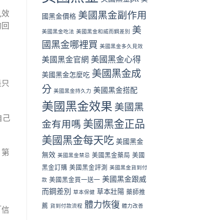
見效
美國黑金副作用
國黑金價格
的回
美
美國黑金吃法
美國黑金和威而鋼差別
國黑金哪裡買
美國黑金多久見效
美國黑金心得
美國黑金官網
美國黑金成
美國黑金怎麼吃
是只
分
美國黑金搭配
美國黑金持久力
美國黑金效果
美國黑
自己
美國黑金正品
金有用嗎
美國黑金每天吃
美國黑金
，第
無效
美國黑金藥局
美國
美國黑金禁忌
黑金訂購
美國黑金評測
美國黑金貨到付
美國黑金跟威
美國黑金買一送一
款
而鋼差別
草本壯陽
藥師推
草本保健
體力恢復
薦
貨到付款流程
體力改善
「信