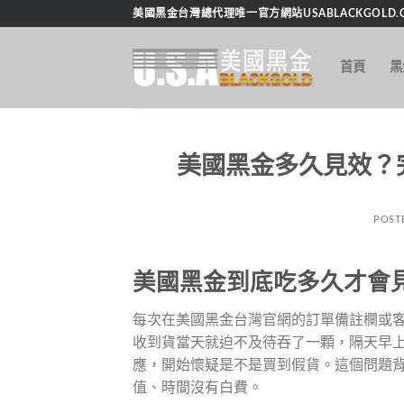
跳
美國黑金台灣總代理唯一官方網站USABLACKGOLD.C
轉
至
首頁
黑
內
容
美國黑金多久見效？
POST
美國黑金到底吃多久才會
每次在美國黑金台灣官網的訂單備註欄或
收到貨當天就迫不及待吞了一顆，隔天早
應，開始懷疑是不是買到假貨。這個問題
值、時間沒有白費。