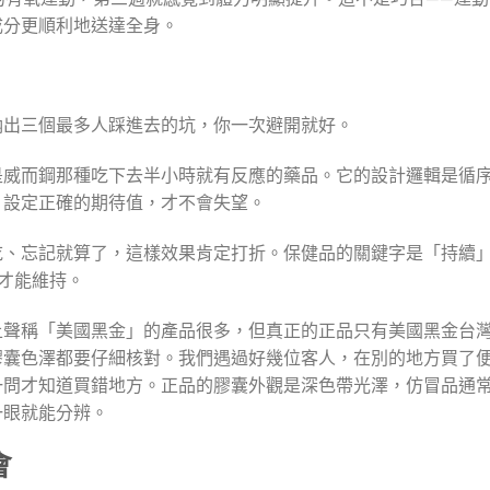
成分更順利地送達全身。
納出三個最多人踩進去的坑，你一次避開就好。
是威而鋼那種吃下去半小時就有反應的藥品。它的設計邏輯是循
。設定正確的期待值，才不會失望。
吃、忘記就算了，這樣效果肯定打折。保健品的關鍵字是「持續
才能維持。
上聲稱「美國黑金」的產品很多，但真正的正品只有美國黑金台
膠囊色澤都要仔細核對。我們遇過好幾位客人，在別的地方買了
一問才知道買錯地方。正品的膠囊外觀是深色帶光澤，仿冒品通
一眼就能分辨。
會