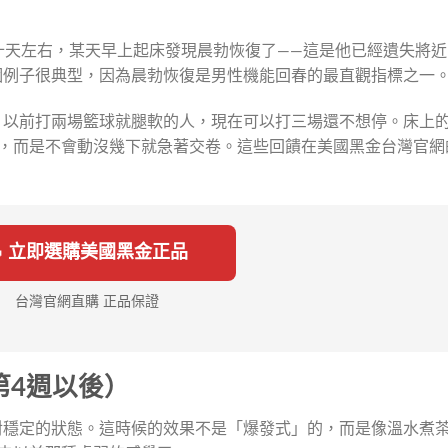
十天左右，某天早上起床發現晨勃恢復了——這是他已經遺失將近
個例子很典型，因為晨勃恢復是男性機能回春的最直觀指標之一
。以前打兩場籃球就腿軟的人，現在可以打三場還不想停。床上
猛，而是不會動沒幾下就急著交卷。這些回饋在美國黑金台灣官網
🔥 立即選購美國黑金正品
台灣官網直購 正品保證
第4週以後）
對穩定的狀態。這時候的效果不是「爆發式」的，而是像溫水煮