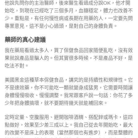
他說先問你的主治醫師，後來醫生看過成分說OK，他才開
始吃，到現在已經吃了三個多月，血糖穩定，體力也改善不
少。重點是，有任何慢性病或長期在用藥的人，一定要先問
專業意見，這不是小心過頭，是對自己的身體負責。
藥師的真心建議
我在藥局看過太多人，買了保健食品回家隨便亂吃，沒有效
果就說產品是騙人的。但其實很多時候，不是產品不好，是
吃法不對。
美國黑金這種草本保健食品，講究的是持續性和規律性。它
不是速效藥，你不可能吃一顆就變身成猛男，它需要時間讓
身體慢慢吸收、慢慢調整。我常跟客戶說一句話：你花了多
少年把身體搞壞，就不要期待幾天就能補回來。
定時定量、空腹服用、避開咖啡酒精、搭配鋅或瑪卡，這四
點做好，效果至少差三成以上。我自己從去年開始吃，最大
的改變不是床上的表現（當然那個也有進步），而是整體的