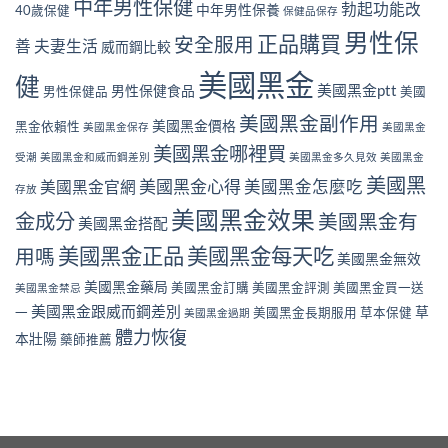
中年男性保健
勃起功能改
中年男性保養
40歲保健
保健品保存
男性保
正品購買
安全服用
善
夫妻生活
威而鋼比較
美國黑金
健
美國黑金ptt
男性保健食品
男性保健品
美國
美國黑金副作用
美國黑金價格
黑金依賴性
美國黑金保存
美國黑金
美國黑金哪裡買
受潮
美國黑金和威而鋼差別
美國黑金多久見效
美國黑金
美國黑
美國黑金心得
美國黑金官網
美國黑金怎麼吃
存放
美國黑金效果
金成分
美國黑金有
美國黑金搭配
美國黑金正品
美國黑金每天吃
用嗎
美國黑金無效
美國黑金藥局
美國黑金訂購
美國黑金評測
美國黑金買一送
美國黑金禁忌
美國黑金跟威而鋼差別
草
一
美國黑金長期服用
草本保健
美國黑金過期
體力恢復
本壯陽
藥師推薦