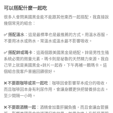
可以搭配什麼一起吃
很多人會問美國黑金能不能跟其他東西一起搭配，我直接說
幾個常見的組合：
✅ 搭配溫水
：這是最標準也是最推薦的方式。用溫水吞服，
不要用冰水或熱水，常溫水或溫水最不影響吸收。
✅ 搭配鋅或瑪卡
：這兩個跟美國黑金是絕配。鋅是男性生殖
系統必需的微量元素，瑪卡則是祕魯的天然精力來源。我自
己早上就是美國黑金+鋅片一起吞，下午再補一顆瑪卡。這
個組合我客戶普遍回饋很好。
❌ 不要跟咖啡或茶一起吃
：咖啡因會影響草本成分的吸收，
而且咖啡因本身有利尿作用，會讓身體更快把營養排出去。
至少間隔一小時。
❌ 不要跟酒精一起
：酒精會加重肝臟負擔，而且會讓血管擴