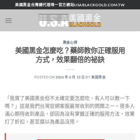
跳
美國黑金台灣總代理唯一官方網站USABLACKGOLD.COM.TW
轉
至
內
容
黑金心得
美國黑金怎麼吃？藥師教你正確服用
方式，效果翻倍的祕訣
POSTED ON
2026 年 6 月 13 日
BY
美國黑金
「我買了美國黑金但不太確定要怎麼吃，有人可以教一下
嗎？」這是我們台灣官網客服最常收到的問題之一。很多人
滿心期待收到產品，卻因為沒有掌握正確的服用方法，效果
打了折扣，甚至還以為產品沒用。