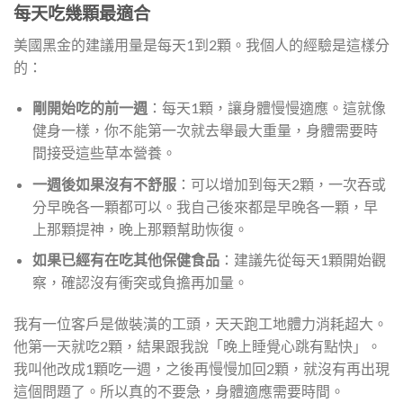
每天吃幾顆最適合
美國黑金的建議用量是每天1到2顆。我個人的經驗是這樣分
的：
剛開始吃的前一週
：每天1顆，讓身體慢慢適應。這就像
健身一樣，你不能第一次就去舉最大重量，身體需要時
間接受這些草本營養。
一週後如果沒有不舒服
：可以增加到每天2顆，一次吞或
分早晚各一顆都可以。我自己後來都是早晚各一顆，早
上那顆提神，晚上那顆幫助恢復。
如果已經有在吃其他保健食品
：建議先從每天1顆開始觀
察，確認沒有衝突或負擔再加量。
我有一位客戶是做裝潢的工頭，天天跑工地體力消耗超大。
他第一天就吃2顆，結果跟我說「晚上睡覺心跳有點快」。
我叫他改成1顆吃一週，之後再慢慢加回2顆，就沒有再出現
這個問題了。所以真的不要急，身體適應需要時間。