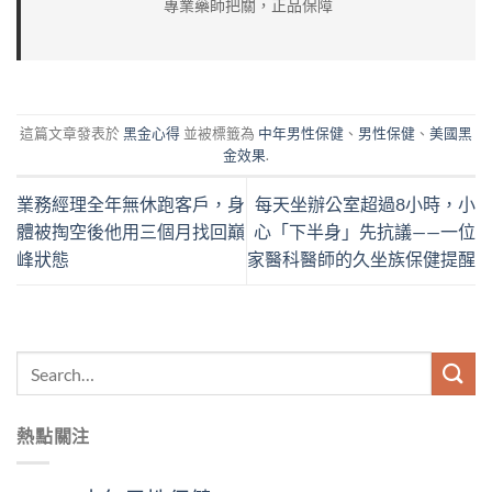
專業藥師把關，正品保障
這篇文章發表於
黑金心得
並被標籤為
中年男性保健
、
男性保健
、
美國黑
金效果
.
業務經理全年無休跑客戶，身
每天坐辦公室超過8小時，小
體被掏空後他用三個月找回巔
心「下半身」先抗議——一位
峰狀態
家醫科醫師的久坐族保健提醒
熱點關注