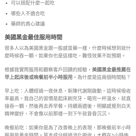
可以搭配什麼一起吃
哪些人不適合吃
藥師的真心建議
美國黑金最佳服用時間
很多人以為美國黑金跟一般感冒藥一樣，什麼時候想到就什
麼時候吞一顆。如果你也是這樣吃，難怪效果不如預期。
根據我實際服用和觀察客戶回饋的經驗，
美國黑金最推薦在
早上起床後或晚餐前半小時服用
。為什麼是這兩個時間點？
早上吃：人體經過一夜休息，新陳代謝剛啟動，這時候吸收
率最高。我自己的習慣是起床刷完牙、喝完一杯溫水，就直
接吞一顆，然後再去弄早餐。持續兩週後，明顯感覺到白天
精神變好，不會像以前那樣一到下午就昏昏沉沉。
晚餐前吃：如果你是為了改善晚上的表現，那晚餐前半小時
服用是黃金時間。草本成分經過消化吸收，大概在1小時後