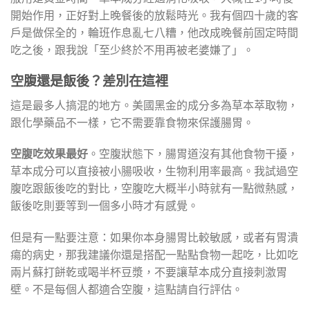
開始作用，正好對上晚餐後的放鬆時光。我有個四十歲的客
戶是做保全的，輪班作息亂七八糟，他改成晚餐前固定時間
吃之後，跟我說「至少終於不用再被老婆嫌了」。
空腹還是飯後？差別在這裡
這是最多人搞混的地方。美國黑金的成分多為草本萃取物，
跟化學藥品不一樣，它不需要靠食物來保護腸胃。
空腹吃效果最好
。空腹狀態下，腸胃道沒有其他食物干擾，
草本成分可以直接被小腸吸收，生物利用率最高。我試過空
腹吃跟飯後吃的對比，空腹吃大概半小時就有一點微熱感，
飯後吃則要等到一個多小時才有感覺。
但是有一點要注意：如果你本身腸胃比較敏感，或者有胃潰
瘍的病史，那我建議你還是搭配一點點食物一起吃，比如吃
兩片蘇打餅乾或喝半杯豆漿，不要讓草本成分直接刺激胃
壁。不是每個人都適合空腹，這點請自行評估。