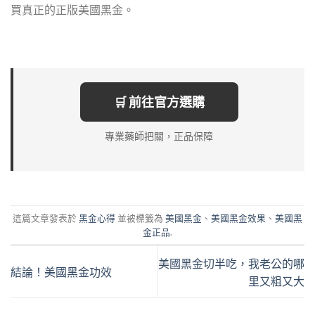
買真正的正版美國黑金。
🛒 前往官方選購
專業藥師把關，正品保障
這篇文章發表於
黑金心得
並被標籤為
美國黑金
、
美國黑金效果
、
美國黑
金正品
.
美國黑金切半吃，我老公的哪
結論！美國黑金功效
里又粗又大