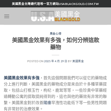
跳
美國黑金台灣總代理唯一官方網站USABLACKGOLD.COM.TW
轉
至
內
容
黑金心得
美國黑金效果有多強，如何分辨這款
藥物
POSTED ON
2025 年 4 月 29 日
BY
美國黑金
美國
黑金效果有多強
，首先這個問題我們可以從它的藥物成
分上進行判斷，美國黑金的藥物成分是來自於十多種草藥提
取，包括山打根玉竹，枸杞，鹿茸等等，一些珍貴中草藥經
過轉動公寓的提取提純得到的，這也與他的藥效有非常的聯
繫。美國黑金對於改善
陽痿
早洩性功能低下等一些男性問題
有非常好的治療效果。