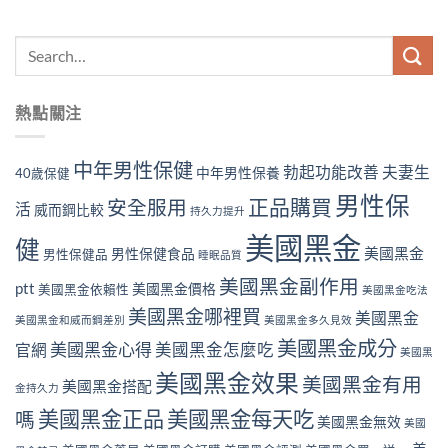
熱點關注
中年男性保健
勃起功能改善
夫妻生
中年男性保養
40歲保健
男性保
正品購買
安全服用
活
威而鋼比較
持久力提升
美國黑金
健
美國黑金
男性保健食品
男性保健品
睡眠品質
美國黑金副作用
ptt
美國黑金價格
美國黑金依賴性
美國黑金吃法
美國黑金哪裡買
美國黑金
美國黑金和威而鋼差別
美國黑金多久見效
美國黑金成分
美國黑金心得
官網
美國黑金怎麼吃
美國黑
美國黑金效果
美國黑金有用
美國黑金搭配
金持久力
美國黑金正品
美國黑金每天吃
嗎
美國黑金無效
美國