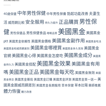
中年男性保健
夫妻生
勃起功能改善
中年男性保養
40歲保健
男性保
正品購買
安全服用
活
威而鋼比較
持久力提升
美國黑金
健
美國黑金
男性保健食品
男性保健品
睡眠品質
美國黑金副作用
ptt
美國黑金價格
美國黑金依賴性
美國黑金吃法
美國黑金哪裡買
美國黑金
美國黑金和威而鋼差別
美國黑金多久見效
美國黑金成分
美國黑金心得
官網
美國黑金怎麼吃
美國黑
美國黑金效果
美國黑金有用
美國黑金搭配
金持久力
美國黑金正品
美國黑金每天吃
嗎
美國黑金無效
美國
美
美國黑金藥局
美國黑金訂購
美國黑金評測
美國黑金買一送一
黑金禁忌
國黑金跟威而鋼差別
草本壯陽
美國黑金長期服用
草本保健
藥師推薦
體力恢復
體力改善