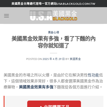
跳
美國黑金台灣總代理唯一官方網站USABLACKGOLD.COM.TW
轉
至
內
容
黑金心得
美國黑金效果有多強，看了下麵的內
容你就知道了
POSTED ON
2025 年 4 月 29 日
BY
美國黑金
美國黑金的市場之所以火爆，是由於它在解決男性
性功能
低
下，這個領域效果非常好，很多人都會選擇美國黑金作為治
療藥物，
美國黑金效果有多強
下麵我從各個方面進行介紹。