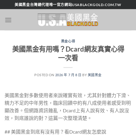
跳
美國黑金台灣總代理唯一官方網站USABLACKGOLD.COM.TW
轉
至
內
容
黑金心得
美國黑金有用嗎？Dcard網友真實心得
一次看
POSTED ON
2026 年 7 月 8 日
BY
美國黑金
美國黑金對多數使用者來說確實有效，尤其針對體力下滑、
精力不足的中年男性，臨床回饋中約有八成使用者感受到明
顯改善。但網路資訊雜亂，Dcard上有人說有效、有人說沒
效，到底誰說的對？這篇一次整理清楚。
## 美國黑金到底有沒有用？看Dcard網友怎麼說