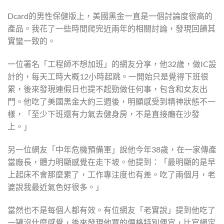
Dcard的男性保健版上，美國黑金一直是一個討論度很高的
產品。我花了一些時間爬完近兩年的相關討論，發現回饋其
實蠻一致的。
一位署名「工程師不想加班」的網友分享，他32歲，做IC設
計的，每天工時大概12小時起跳。一開始只是覺得下班很
累，後來發現連假日也提不起勁做任何事，包含和女友出
門。他吃了美國黑金大約三週後，明顯感受到精神狀態不一
樣，「至少下班還有力氣去健身房，不是直接癱在沙發
上。」
另一位網友「中年危機預備軍」說他今年38歲，在一家傳產
當廠長，體力明顯感覺在走下坡。他提到：「最明顯的是早
上起床不會那麼累了，工作專注度也有差。吃了兩個月，老
婆說我最近氣色好很多。」
當然也不是每個人都有效。有位網友「老實說」提到他吃了
一罐沒什麼感覺，後來發現他買的價格特別便宜，比官網定