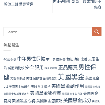
你正確服用劑量，效果加倍不
訴你正確購買管道
傷身
熱點關注
中年男性保健
夫妻生
勃起功能改善
中年男性保養
40歲保健
男性保
正品購買
安全服用
活
威而鋼比較
持久力提升
美國黑金
健
美國黑金
男性保健食品
男性保健品
睡眠品質
美國黑金副作用
ptt
美國黑金價格
美國黑金依賴性
美國黑金吃法
美國黑金哪裡買
美國黑金
美國黑金和威而鋼差別
美國黑金多久見效
美國黑金成分
美國黑金心得
官網
美國黑金怎麼吃
美國黑