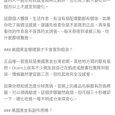
感的人一週左右就感覺精神比較好，但也有少數人要吃到一
個月以上才感受到變化。
這跟個人體質、生活作息、有沒有搭配運動都有關係。如果
你吃了兩週沒感覺，建議先檢查你是不是買到正品，再來看
看你的作息是不是真的太誇張——每天熬夜到凌晨三點，吃
什麼都很難救。
### 美國黑金哪裡買才不會買到假貨？
正品唯一管道就是美國黑金台灣官網，其他地方買的都有風
險。Dcard上就有不少網友說自己在蝦皮或臉書社團買到假
貨，價格雖然便宜兩三百，但吃起來完全沒感覺。
如果你想知道怎麼分辨真偽，官網上的產品包裝都有防偽標
籤，可以掃碼驗證。這個步驟雖然麻煩，但花個三十秒確認
一下，總比吃進一堆不明成分來得安心。
### 美國黑金有副作用嗎？