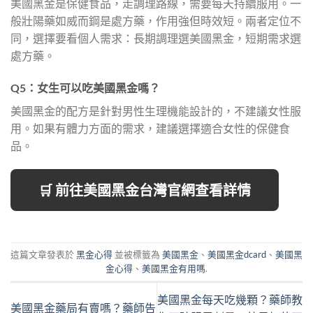
美國黑金是保健食品，走調理路線，需要每天持續服用。一
般壯陽藥如威而鋼是處方藥，作用強但時效短。兩者定位不
同，選擇要看個人需求：長期調理選美國黑金，短期需求選
處方藥。
Q5：女生可以吃美國黑金嗎？
美國黑金的配方是針對男性生理機能設計的，不建議女性服
用。如果有體力方面的需求，建議選擇適合女性的保健食
品。
🛒 前往美國黑金台灣官網查看詳情
這篇文章發表於
黑金心得
並被標籤為
美國黑金
、
美國黑金dcard
、
美國黑
金心得
、
美國黑金有用嗎
.
美國黑金每天吃幾顆？藥師教
美國黑金藥局有賣嗎？藥師告