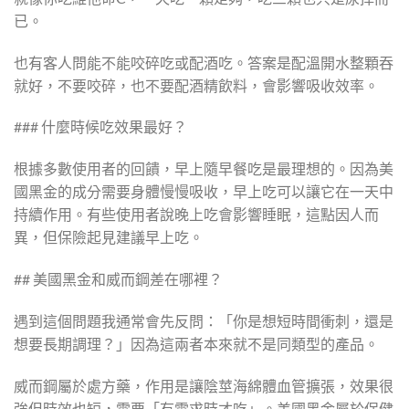
已。
也有客人問能不能咬碎吃或配酒吃。答案是配溫開水整顆吞
就好，不要咬碎，也不要配酒精飲料，會影響吸收效率。
### 什麼時候吃效果最好？
根據多數使用者的回饋，早上隨早餐吃是最理想的。因為美
國黑金的成分需要身體慢慢吸收，早上吃可以讓它在一天中
持續作用。有些使用者說晚上吃會影響睡眠，這點因人而
異，但保險起見建議早上吃。
## 美國黑金和威而鋼差在哪裡？
遇到這個問題我通常會先反問：「你是想短時間衝刺，還是
想要長期調理？」因為這兩者本來就不是同類型的產品。
威而鋼屬於處方藥，作用是讓陰莖海綿體血管擴張，效果很
強但時效也短，需要「有需求時才吃」。美國黑金屬於保健