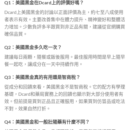
Q1：美國黑金在Dcard上的評價好嗎？
Dcard上美國黑金的討論以正面評價為主，約七至八成使用
者表示有效。主要改善集中在體力提升、精神變好和整體活
力增加。少數負評多半跟買到非正品有關，建議從官網購買
確保品質。
Q2：美國黑金多久吃一次？
建議每日兩顆，隨餐或飯後服用。最佳服用時間是早上隨早
餐一起吃，讓成分在一天中持續作用。
Q3：美國黑金真的有用還是智商稅？
從成分和回饋來看，美國黑金不是智商稅。它的配方有學理
基礎，Dcard和藥局實務上的回饋也顯示對大部分使用者有
效。但前提是買到正品且正確服用，如果買到仿冒品或吃法
不對，效果自然打折。
Q4：美國黑金和一般壯陽藥有什麼不同？