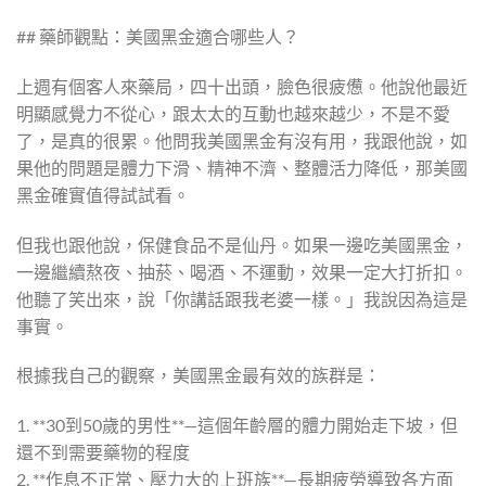
## 藥師觀點：美國黑金適合哪些人？
上週有個客人來藥局，四十出頭，臉色很疲憊。他說他最近
明顯感覺力不從心，跟太太的互動也越來越少，不是不愛
了，是真的很累。他問我美國黑金有沒有用，我跟他說，如
果他的問題是體力下滑、精神不濟、整體活力降低，那美國
黑金確實值得試試看。
但我也跟他說，保健食品不是仙丹。如果一邊吃美國黑金，
一邊繼續熬夜、抽菸、喝酒、不運動，效果一定大打折扣。
他聽了笑出來，說「你講話跟我老婆一樣。」我說因為這是
事實。
根據我自己的觀察，美國黑金最有效的族群是：
1. **30到50歲的男性**—這個年齡層的體力開始走下坡，但
還不到需要藥物的程度
2. **作息不正常、壓力大的上班族**—長期疲勞導致各方面