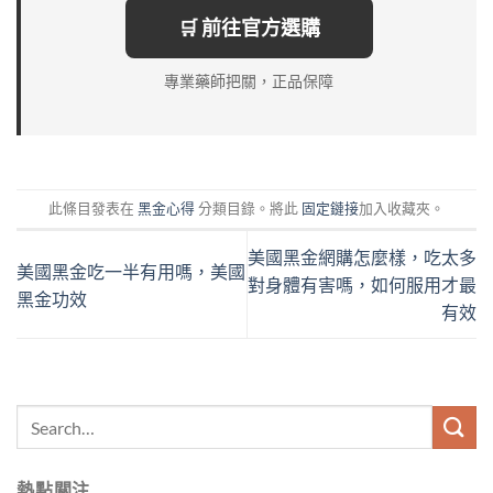
🛒 前往官方選購
專業藥師把關，正品保障
此條目發表在
黑金心得
分類目錄。將此
固定鏈接
加入收藏夾。
美國黑金網購怎麼樣，吃太多
美國黑金吃一半有用嗎，美國
對身體有害嗎，如何服用才最
黑金功效
有效
熱點關注