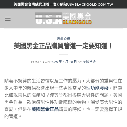
跳
美國黑金台灣總代理唯一官方網站USABLACKGOLD.COM.TW
轉
至
內
容
黑金心得
美國黑金正品購買管道一定要知道！
POSTED ON
2025 年 4 月 28 日
BY
美國黑金
隨著不規律的生活習慣以及工作的壓力，大部分的重男性在
步入中年的時候都會出現一些男性常見的
性功能障礙
，問題
比如說常見的陽痿和早洩等等都困擾廣大男性的問題，美國
黑金作為一款治療男性性功能障礙的藥物，深受廣大男性的
喜愛，但是在
美國黑金正品
購買的時候，也一定要選擇正規
的管道。