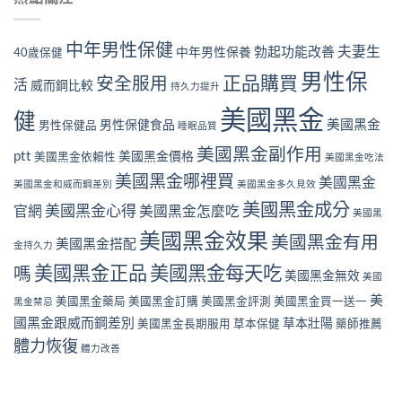
中年男性保健
夫妻生
勃起功能改善
中年男性保養
40歲保健
男性保
正品購買
安全服用
活
威而鋼比較
持久力提升
美國黑金
健
美國黑金
男性保健食品
男性保健品
睡眠品質
美國黑金副作用
ptt
美國黑金價格
美國黑金依賴性
美國黑金吃法
美國黑金哪裡買
美國黑金
美國黑金和威而鋼差別
美國黑金多久見效
美國黑金成分
美國黑金心得
官網
美國黑金怎麼吃
美國黑
美國黑金效果
美國黑金有用
美國黑金搭配
金持久力
美國黑金正品
美國黑金每天吃
嗎
美國黑金無效
美國
美
美國黑金藥局
美國黑金訂購
美國黑金評測
美國黑金買一送一
黑金禁忌
國黑金跟威而鋼差別
草本壯陽
美國黑金長期服用
草本保健
藥師推薦
體力恢復
體力改善