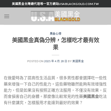
跳
美國黑金台灣總代理唯一官方網站USABLACKGOLD.COM.TW
轉
至
內
容
黑金心得
美國黑金真偽分辨，怎樣吃才最有效
果
POSTED ON
2025 年 4 月 28 日
BY
美國黑金
在做愛時為了提高性生活品質，很多男性都會選擇吃一些性
藥來增強一下自己的性能力。這些藥物雖然能夠有效增強性
能力，但是如果沒有按照正確方法服用，不僅沒有效果，反
而會損害自己的身體。那麼像比較常見的性藥
美國黑金
吃法
有什麼講究，怎樣服用才能達到最好的效果？