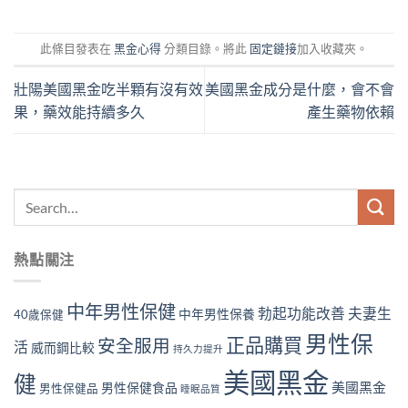
此條目發表在
黑金心得
分類目錄。將此
固定鏈接
加入收藏夾。
壯陽美國黑金吃半顆有沒有效
美國黑金成分是什麼，會不會
果，藥效能持續多久
產生藥物依賴
熱點關注
中年男性保健
勃起功能改善
夫妻生
中年男性保養
40歲保健
男性保
正品購買
安全服用
活
威而鋼比較
持久力提升
美國黑金
健
美國黑金
男性保健食品
男性保健品
睡眠品質