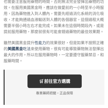
也需要注意服用藥物的時間，否則無法完全發揮出藥物的功
效。在服用美國黑金時，應該在做愛前的一小時至半小時服
用，因為藥物進入到人體內，需要先經過消化系統的消化吸
收，才能夠通過血液輸送到人體的各個器官，這個過程大概
需要半個小時左右才能完成。如果未在這個時間段內，或是
提前服用藥物，那麼就很有可能會錯過藥物的最佳效果期。
雖然美國黑金提升
性能力
的效果很好，但是如果不按照正確
的
美國黑金
吃法
來使用藥物，很有可能導致藥物無法發揮出
最大的作用。所以在服用藥物時，一定要遵守服藥禁忌，和
服藥時間。
🛒 前往官方選購
專業藥師把關，正品保障