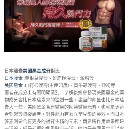
日本藤素
美國黑金成分
對比
日本藤素
:赤根草浸膏、雄鹿鞭浸膏、澱粉等
美國黑金
:山打根浸膏(主産印度)、黃牛鞭浸膏、澱粉等
兩者在成分上有著明顯區別，了解後妳會發現美國黑金的藥
物成分會比日本藤素來的猛烈一些，裏面的劑量也比日本藤
素大一些，美國黑金含有微量的助勃微量元素，也就是更這
合勃起等障礙患者，對性能力有著立竿見影的藥效。而日本
藤素則是含有更多的補腎生精的元素。兩者所作用效果都是
一洋的，紙是前期的側重點不一洋，這也是美國黑金可以奪