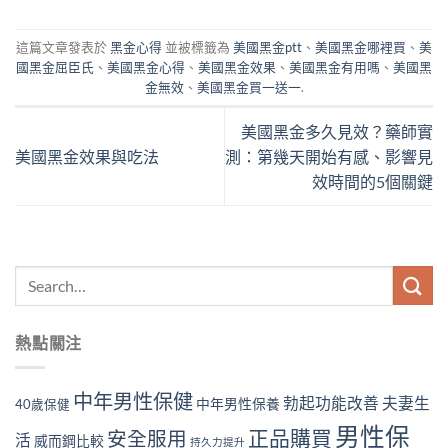
這篇文章發表於
黑金心得
並被標籤為
美國黑金ptt
、
美國黑金哪裡買
、
美
國黑金屈臣氏
、
美國黑金心得
、
美國黑金效果
、
美國黑金有用嗎
、
美國黑
金無效
、
美國黑金買一送一
.
美國黑金多久見效？藥師實
美國黑金效果與吃法
測：第幾天開始有感、影響見
效時間的5個關鍵
熱點關注
中年男性保健
勃起功能改善
夫妻生
中年男性保養
40歲保健
男性保
正品購買
安全服用
活
威而鋼比較
持久力提升