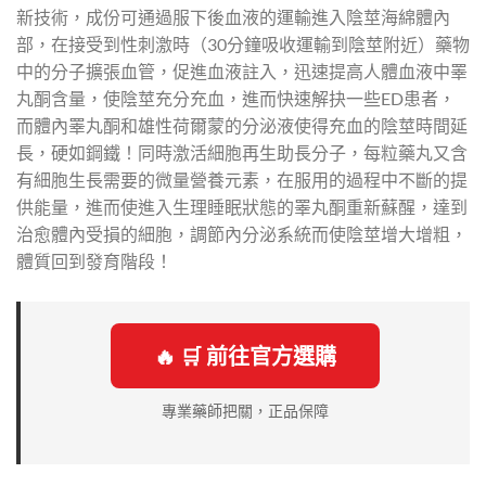
新技術，成份可通過服下後血液的運輸進入陰莖海綿體內
部，在接受到性刺激時（30分鐘吸收運輸到陰莖附近）藥物
中的分子擴張血管，促進血液註入，迅速提高人體血液中睪
丸酮含量，使陰莖充分充血，進而快速解抉一些ED患者，
而體內睪丸酮和雄性荷爾蒙的分泌液使得充血的陰莖時間延
長，硬如鋼鐵！同時激活細胞再生助長分子，每粒藥丸又含
有細胞生長需要的微量營養元素，在服用的過程中不斷的提
供能量，進而使進入生理睡眠狀態的睪丸酮重新蘇醒，達到
治愈體內受損的細胞，調節內分泌系統而使陰莖增大增粗，
體質回到發育階段！
🔥 🛒 前往官方選購
專業藥師把關，正品保障