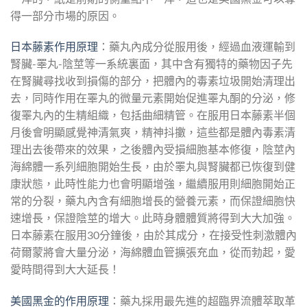
得一部分市場的原因。
日本藤素作用原理
：藥丸內成分從服用後，經過血液運輸到
腎臟-睪丸-陰莖等一系統裏面，其中含有獨特的藥物因子先
在腎臟尋找收到損傷的部分，把體內的毒素垃圾開始清理出
去，同時作用在睪丸的微量元素開始促進睪丸酮的分泌，修
復睪丸內的生精組織，包括曲細精管。在服用日本藤素半個
月後會明顯感覺神清氣爽，精神抖擻，這些都是體內毒素清
理出去後帶來的效果，之後體內受損細胞基本修復，陰莖內
海綿體一系列細胞開始生長，由於睪丸與腎臟都已恢復到健
康狀態，此時性能力也會明顯增強，繼續服用則細胞開始正
常的分裂，藥丸內含有細胞增長的營養元素，而保證細胞快
速增長，保證陰莖的增大。此時身體體質將得到大大加強。
日本藤素在服用30分鐘後，由於其成分，在接受性刺激體內
荷爾蒙將會大量分泌，海綿體血管擴張充血，從而勃起，愛
愛時間得到大大延長！
美國黑金的作用原理
：藥丸採用最先進的超臨界流體萃取革