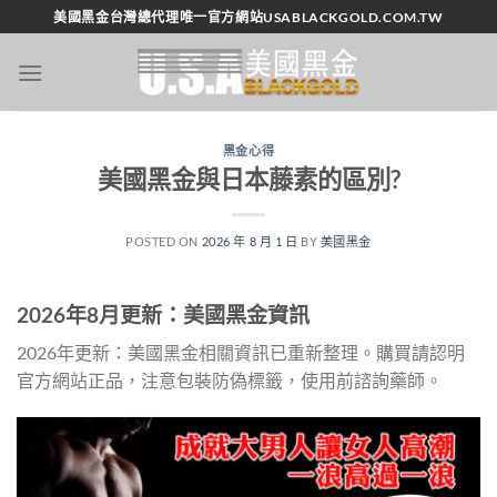
跳
美國黑金台灣總代理唯一官方網站USABLACKGOLD.COM.TW
轉
至
內
容
黑金心得
美國黑金與日本藤素的區別?
POSTED ON
2026 年 8 月 1 日
BY
美國黑金
2026年8月更新：美國黑金資訊
2026年更新：美國黑金相關資訊已重新整理。購買請認明
官方網站正品，注意包裝防偽標籤，使用前諮詢藥師。