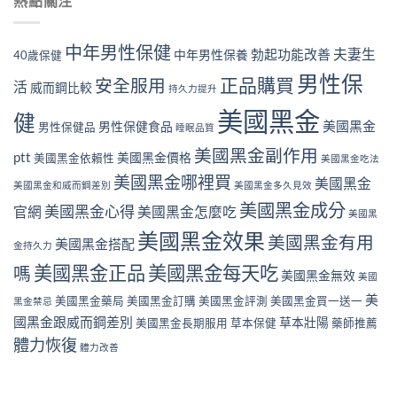
熱點關注
中年男性保健
夫妻生
勃起功能改善
中年男性保養
40歲保健
男性保
正品購買
安全服用
活
威而鋼比較
持久力提升
美國黑金
健
美國黑金
男性保健食品
男性保健品
睡眠品質
美國黑金副作用
ptt
美國黑金價格
美國黑金依賴性
美國黑金吃法
美國黑金哪裡買
美國黑金
美國黑金和威而鋼差別
美國黑金多久見效
美國黑金成分
美國黑金心得
官網
美國黑金怎麼吃
美國黑
美國黑金效果
美國黑金有用
美國黑金搭配
金持久力
美國黑金正品
美國黑金每天吃
嗎
美國黑金無效
美國
美
美國黑金藥局
美國黑金訂購
美國黑金評測
美國黑金買一送一
黑金禁忌
國黑金跟威而鋼差別
草本壯陽
美國黑金長期服用
草本保健
藥師推薦
體力恢復
體力改善