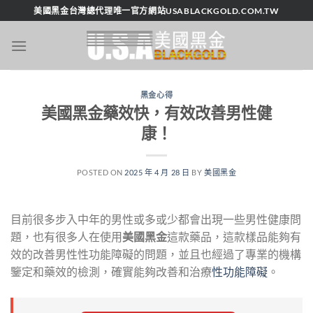
跳
美國黑金台灣總代理唯一官方網站USABLACKGOLD.COM.TW
轉
至
內
容
黑金心得
美國黑金藥效快，有效改善男性健
康！
POSTED ON
2025 年 4 月 28 日
BY
美國黑金
目前很多步入中年的男性或多或少都會出現一些男性健康問
題，也有很多人在使用
美國黑金
這款藥品，這款樣品能夠有
效的改善男性性功能障礙的問題，並且也經過了專業的機構
鑒定和藥效的檢測，確實能夠改善和治療
性功能障礙
。