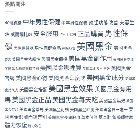
熱點關注
中年男性保健
勃起功能改善
夫妻生
中年男性保養
40歲保健
男性保
正品購買
安全服用
活
威而鋼比較
持久力提升
美國黑金
健
美國黑金
男性保健食品
男性保健品
睡眠品質
美國黑金副作用
ptt
美國黑金價格
美國黑金依賴性
美國黑金吃法
美國黑金哪裡買
美國黑金
美國黑金和威而鋼差別
美國黑金多久見效
美國黑金成分
美國黑金心得
官網
美國黑金怎麼吃
美國黑
美國黑金效果
美國黑金有用
美國黑金搭配
金持久力
美國黑金正品
美國黑金每天吃
嗎
美國黑金無效
美國
美
美國黑金藥局
美國黑金訂購
美國黑金評測
美國黑金買一送一
黑金禁忌
國黑金跟威而鋼差別
草本壯陽
美國黑金長期服用
草本保健
藥師推薦
體力恢復
體力改善