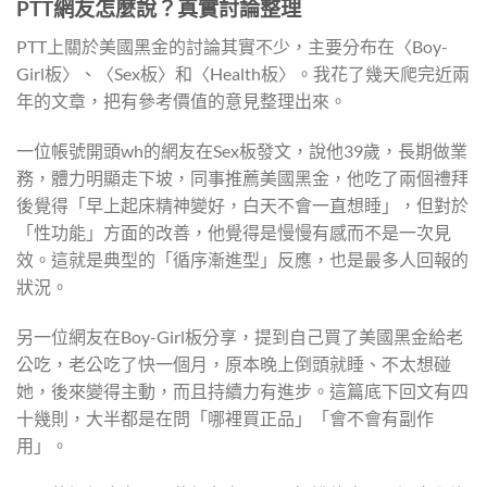
PTT網友怎麼說？真實討論整理
PTT上關於美國黑金的討論其實不少，主要分布在〈Boy-
Girl板〉、〈Sex板〉和〈Health板〉。我花了幾天爬完近兩
年的文章，把有參考價值的意見整理出來。
一位帳號開頭wh的網友在Sex板發文，說他39歲，長期做業
務，體力明顯走下坡，同事推薦美國黑金，他吃了兩個禮拜
後覺得「早上起床精神變好，白天不會一直想睡」，但對於
「性功能」方面的改善，他覺得是慢慢有感而不是一次見
效。這就是典型的「循序漸進型」反應，也是最多人回報的
狀況。
另一位網友在Boy-Girl板分享，提到自己買了美國黑金給老
公吃，老公吃了快一個月，原本晚上倒頭就睡、不太想碰
她，後來變得主動，而且持續力有進步。這篇底下回文有四
十幾則，大半都是在問「哪裡買正品」「會不會有副作
用」。