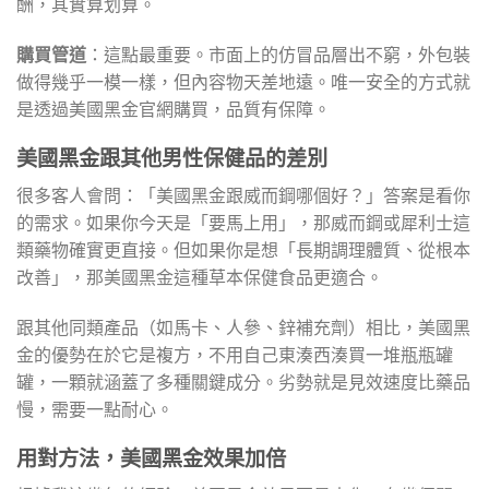
酬，其實算划算。
購買管道
：這點最重要。市面上的仿冒品層出不窮，外包裝
做得幾乎一模一樣，但內容物天差地遠。唯一安全的方式就
是透過美國黑金官網購買，品質有保障。
美國黑金跟其他男性保健品的差別
很多客人會問：「美國黑金跟威而鋼哪個好？」答案是看你
的需求。如果你今天是「要馬上用」，那威而鋼或犀利士這
類藥物確實更直接。但如果你是想「長期調理體質、從根本
改善」，那美國黑金這種草本保健食品更適合。
跟其他同類產品（如馬卡、人參、鋅補充劑）相比，美國黑
金的優勢在於它是複方，不用自己東湊西湊買一堆瓶瓶罐
罐，一顆就涵蓋了多種關鍵成分。劣勢就是見效速度比藥品
慢，需要一點耐心。
用對方法，美國黑金效果加倍