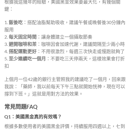
根據我這幾年的經驗，美國黑金效果要最大化，有幾個關
鍵：
1.
飯後吃
：搭配油脂幫助吸收，建議午餐或晚餐後30分鐘內
服用
2.
每天固定時間
：讓身體建立一個攝取節奏
3.
避開咖啡和茶
：咖啡因會加速代謝，建議間隔至少兩小時
4.
搭配運動更好
：不用很激烈，每週三次快走或慢跑就夠了
5.
至少連續吃一個月
：不要吃三天停兩天，這樣效果會打折
扣
上個月一位42歲的銀行主管照我的建議吃了一個月，回來跟
我說：「藥師，我以前每天下午三點就開始恍神，現在可以
撐到下班。」這就是用對方法的效果。
常見問題FAQ
Q1：美國黑金真的有效嗎？
根據多數使用者的美國黑金評價，持續服用四週以上，七到