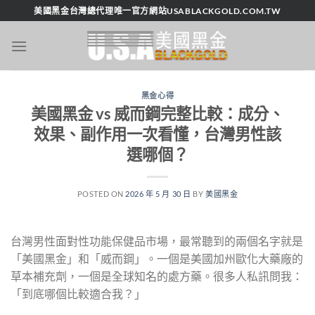
跳
美國黑金台灣總代理唯一官方網站USABLACKGOLD.COM.TW
轉
至
內
容
黑金心得
美國黑金 vs 威而鋼完整比較：成分、
效果、副作用一次看懂，台灣男性該
選哪個？
POSTED ON
2026 年 5 月 30 日
BY
美國黑金
台灣男性面對性功能保健品市場，最常聽到的兩個名字就是
「美國黑金」和「威而鋼」。一個是美國加州歐化大藥廠的
草本補充劑，一個是全球知名的處方藥。很多人私訊問我：
「到底哪個比較適合我？」