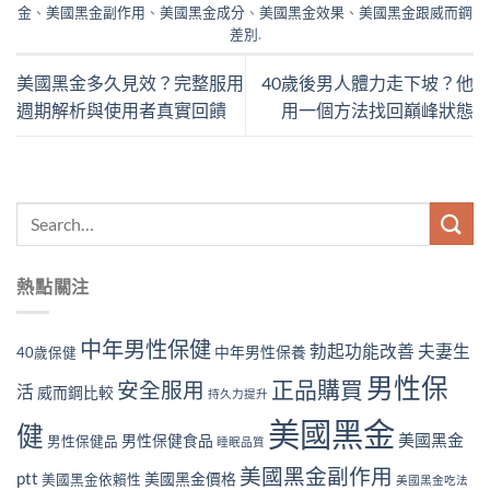
金
、
美國黑金副作用
、
美國黑金成分
、
美國黑金效果
、
美國黑金跟威而鋼
差別
.
美國黑金多久見效？完整服用
40歲後男人體力走下坡？他
週期解析與使用者真實回饋
用一個方法找回巔峰狀態
熱點關注
中年男性保健
勃起功能改善
夫妻生
中年男性保養
40歲保健
男性保
正品購買
安全服用
活
威而鋼比較
持久力提升
美國黑金
健
美國黑金
男性保健食品
男性保健品
睡眠品質
美國黑金副作用
ptt
美國黑金價格
美國黑金依賴性
美國黑金吃法