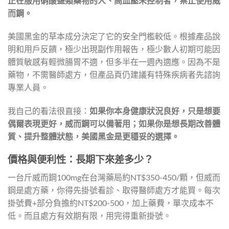
正在服用硝酸鹽類藥物的人、高血壓未控制者，禁止使用威
而鋼。
美國黑金的草本成分決定了它的安全門檻較低。根據產品說
明和用戶反饋，極少出現副作用報告，極少數人初期可能因
體質敏感有輕微腸胃不適，但多半在一週內適應。因為不是
藥物，不需醫師處方，但產品頁仍建議有特殊疾病者先諮詢
專業人員。
我自己的看法很直接：
如果你本身健康狀況良好，只是想要
偶爾表現更好，威而鋼可以備著用；如果你是想長期改善體
質、提升整體狀態，美國黑金是更穩妥的選擇。
價格與便利性：長期下來差多少？
一台斤威而鋼100mg在台灣藥局約NT$350-450/顆，但威而
鋼是處方藥，你得先掛號看診、取得醫師處方才能買。每次
掛號費+部分負擔約NT$200-500，加上藥費，單次成本不
低。而且處方有效期有限，用完得重新掛號。