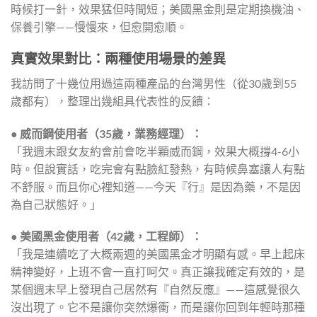
時候打一針，效果猛但時間短；美國黑金則是定期換機油、
保養引擎——慢慢來，但愈開愈順。
真實效果對比：兩種使用場景的差異
我訪問了十幾位用過這兩種產品的台灣男性（從30歲到55
歲都有），整理出幾組具代表性的反饋：
● 威而鋼使用者（35歲，業務經理）：
「我週末跟女友約會前會吃半顆威而鋼，效果大概撐4-6小
時。但說實話，吃完會有點臉紅發熱，有時候鼻塞讓人有點
不舒服。而且你心裡知道——今天『行』是因為藥，不是因
為自己狀態好。」
● 美國黑金使用者（42歲，工程師）：
「我是連續吃了大概兩週的美國黑金才明顯有感。早上起床
精神變好，上班不會一直打呵欠。真正讓我確定有效的，是
某個週末早上發現自己居然有『自然反應』——這感覺很久
沒出現了。它不是讓你突然爆衝，而是讓你回到年輕時那種