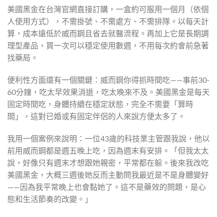
美國黑金在台灣官網直接訂購，一盒約可服用一個月（依個
人使用方式），不需掛號、不需處方、不需排隊。以每天計
算，成本遠低於威而鋼且省去就醫流程。再加上它是長期調
理型產品，買一次可以穩定使用數週，不用每次約會前急著
找藥局。
便利性方面還有一個關鍵：威而鋼你得抓時間吃——事前30-
60分鐘，吃太早效果消退，吃太晚來不及。美國黑金是每天
固定時間吃，身體持續在穩定狀態，完全不需要「算時
間」，這對已婚或有固定伴侶的人來說方便太多了。
我用一個案例來說明：一位43歲的科技業主管跟我說，他以
前用威而鋼都是週五晚上吃，因為週末有安排。「但我太太
說，好像只有週末才想跟她親密，平常都在躲。後來我改吃
美國黑金，大概三週後她反而主動問我最近是不是身體變好
——因為我平常晚上也會黏她了。這不是藥效的問題，是心
態和生活節奏的改變。」