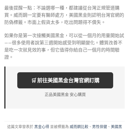
最後提醒一點：不論選哪一種，都建議從台灣正規管道購
買。威而鋼一定要有醫師處方，美國黑金則認明台灣官網的
防偽標籤。市面上假貨太多，吃出問題得不償失。
如果你是第一次接觸美國黑金，可以從一個月的用量開始試
——很多使用者說第三週開始感受到明顯變化。體質改善不
是吃一次就見效的事，但它值得你給自己一個月的時間驗
證。
🛒 前往美國黑金台灣官網訂購
正品美國黑金 安心購買
這篇文章發表於
黑金心得
並被標籤為
威而鋼比較
、
男性保健
、
美國黑