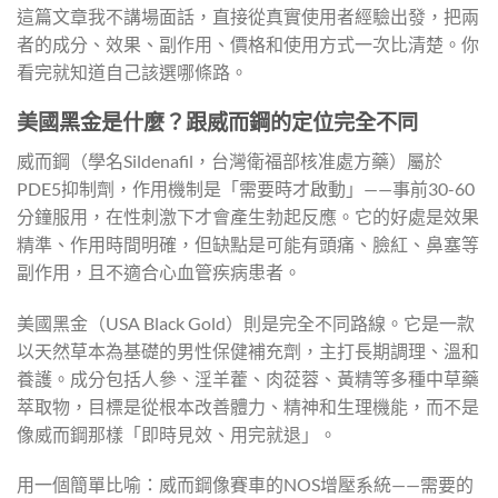
這篇文章我不講場面話，直接從真實使用者經驗出發，把兩
者的成分、效果、副作用、價格和使用方式一次比清楚。你
看完就知道自己該選哪條路。
美國黑金是什麼？跟威而鋼的定位完全不同
威而鋼（學名Sildenafil，台灣衛福部核准處方藥）屬於
PDE5抑制劑，作用機制是「需要時才啟動」——事前30-60
分鐘服用，在性刺激下才會產生勃起反應。它的好處是效果
精準、作用時間明確，但缺點是可能有頭痛、臉紅、鼻塞等
副作用，且不適合心血管疾病患者。
美國黑金（USA Black Gold）則是完全不同路線。它是一款
以天然草本為基礎的男性保健補充劑，主打長期調理、溫和
養護。成分包括人參、淫羊藿、肉蓯蓉、黃精等多種中草藥
萃取物，目標是從根本改善體力、精神和生理機能，而不是
像威而鋼那樣「即時見效、用完就退」。
用一個簡單比喻：威而鋼像賽車的NOS增壓系統——需要的