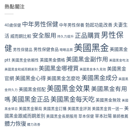
熱點關注
中年男性保健
夫妻生
勃起功能改善
中年男性保養
40歲保健
男性保
正品購買
安全服用
活
威而鋼比較
持久力提升
美國黑金
健
美國黑金
男性保健食品
男性保健品
睡眠品質
美國黑金副作用
ptt
美國黑金價格
美國黑金依賴性
美國黑金吃法
美國黑金哪裡買
美國黑金
美國黑金和威而鋼差別
美國黑金多久見效
美國黑金成分
美國黑金心得
官網
美國黑金怎麼吃
美國黑
美國黑金效果
美國黑金有用
美國黑金搭配
金持久力
美國黑金正品
美國黑金每天吃
嗎
美國黑金無效
美國
美
美國黑金藥局
美國黑金訂購
美國黑金評測
美國黑金買一送一
黑金禁忌
國黑金跟威而鋼差別
草本壯陽
美國黑金長期服用
草本保健
藥師推薦
體力恢復
體力改善