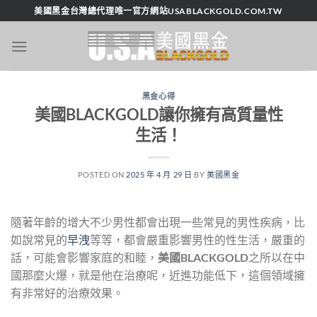
跳
美國黑金台灣總代理唯一官方網站USABLACKGOLD.COM.TW
轉
至
內
容
黑金心得
美國BLACKGOLD讓你擁有高質量性
生活！
POSTED ON
2025 年 4 月 29 日
BY
美國黑金
隨著年齡的增大不少男性都會出現一些常見的男性疾病，比
如說常見的
早洩
等等，都會嚴重影響男性的性生活，嚴重的
話，可能會影響家庭的和睦，
美國BLACKGOLD
之所以在中
國那麼火爆，就是他在治療呢，近進功能低下，這個領域擁
有非常好的治療效果。