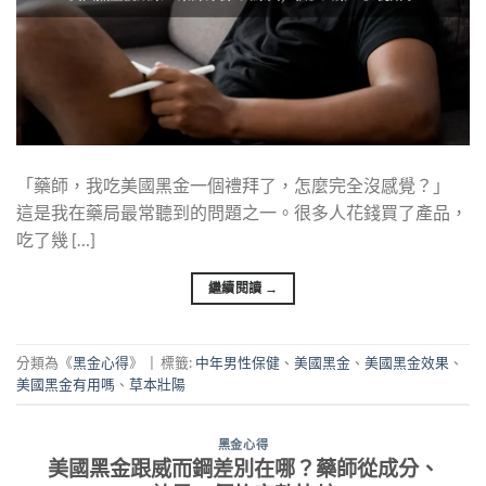
「藥師，我吃美國黑金一個禮拜了，怎麼完全沒感覺？」
這是我在藥局最常聽到的問題之一。很多人花錢買了產品，
吃了幾 […]
繼續閱讀
→
分類為《
黑金心得
》
|
標籤:
中年男性保健
、
美國黑金
、
美國黑金效果
、
美國黑金有用嗎
、
草本壯陽
黑金心得
美國黑金跟威而鋼差別在哪？藥師從成分、