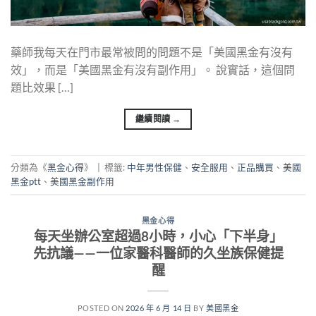
藥師我每天在門市最常被問的問題不是「美國黑金有沒有
效」，而是「美國黑金有沒有副作用」。 說實話，這個問
題比效果 […]
繼續閱讀
→
分類為《
黑金心得
》
|
標籤:
中年男性保健
、
安全服用
、
正品購買
、
美國
黑金ptt
、
美國黑金副作用
黑金心得
每天坐辦公室超過8小時，小心「下半身」
先抗議——一位家醫科醫師的久坐族保健提
醒
POSTED ON
2026 年 6 月 14 日
BY
美國黑金