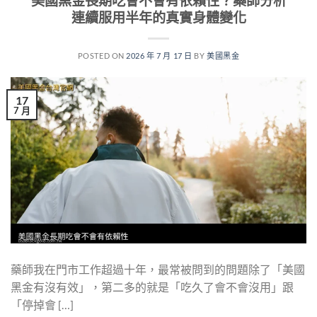
美國黑金長期吃會不會有依賴性？藥師分析
連續服用半年的真實身體變化
POSTED ON
2026 年 7 月 17 日
BY
美國黑金
17
7 月
藥師我在門市工作超過十年，最常被問到的問題除了「美國
黑金有沒有效」，第二多的就是「吃久了會不會沒用」跟
「停掉會 […]