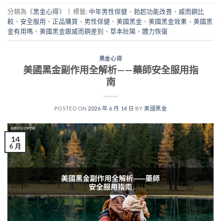
分類為《
黑金心得
》
|
標籤:
中年男性保健
、
勃起功能改善
、
威而鋼比
較
、
安全服用
、
正品購買
、
男性保健
、
美國黑金
、
美國黑金效果
、
美國黑
金有用嗎
、
美國黑金跟威而鋼差別
、
草本壯陽
、
體力恢復
黑金心得
美國黑金副作用全解析——藥師安全服用指
南
POSTED ON
2026 年 6 月 14 日
BY
美國黑金
14
6 月