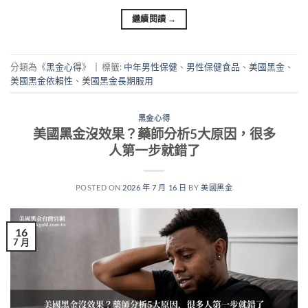
繼續閱讀
→
分類為《
黑金心得
》
|
標籤:
中年男性保健
、
男性保健食品
、
美國黑金
、
美國黑金依賴性
、
美國黑金長期服用
黑金心得
美國黑金沒效果？藥師分析5大原因，很多
人第一步就錯了
POSTED ON
2026 年 7 月 16 日
BY
美國黑金
16
7 月