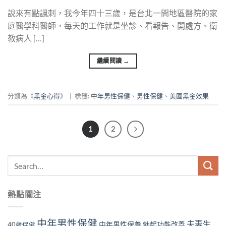
說來有點諷刺，我今年四十三歲，是台北一間地區醫院的家
庭醫學科醫師，每天的工作就是坐診、看報告、開處方、衛
教病人 […]
繼續閱讀
→
分類為《
黑金心得
》
|
標籤:
中年男性保健
、
男性保健
、
美國黑金效果
1
2
熱點關注
中年男性保健
夫妻生
中年男性保養
勃起功能改善
40歲保健