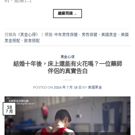
繼續閱讀
→
分類為《
黑金心得
》
|
標籤:
中年男性保健
、
男性保健
、
美國黑金
、
美國
黑金搭配
、
飲食搭配
黑金心得
結婚十年後，床上還能有火花嗎？一位藥師
伴侶的真實告白
POSTED ON
2026 年 7 月 18 日
BY
美國黑金
18
7 月