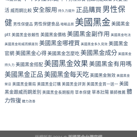
男性保
正品購買
安全服用
活
威而鋼比較
持久力提升
美國黑金
健
美國黑金
男性保健食品
男性保健品
睡眠品質
美國黑金副作用
ptt
美國黑金價格
美國黑金依賴性
美國黑金吃法
美國黑金哪裡買
美國黑金
美國黑金和威而鋼差別
美國黑金多久見效
美國黑金成分
美國黑金心得
官網
美國黑金怎麼吃
美國黑金
美國黑金效果
美國黑金有用嗎
美國黑金搭配
持久力
美國黑金正品
美國黑金每天吃
美國黑金無效
美國黑金
美國
美國黑金藥局
美國黑金訂購
美國黑金評測
美國黑金買一送一
禁忌
體
黑金跟威而鋼差別
草本壯陽
美國黑金長期服用
草本保健
藥師推薦
力恢復
體力改善