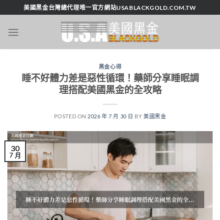
跳
美國黑金台灣總代理唯一官方網站USABLACKGOLD.COM.TW
轉
至
內
容
黑金心得
睡不好體力差是惡性循環！藥師分享睡眠調
理搭配美國黑金的全攻略
POSTED ON
2026 年 7 月 30 日
BY
美國黑金
30
7 月