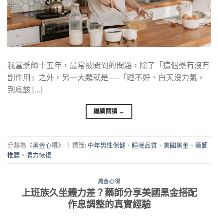
我當藥師十五年，最常被問到的問題，除了「這個藥有沒有
副作用」之外，另一大類就是──「睡不好、白天沒力氣，
到底該 […]
繼續閱讀
→
分類為《
黑金心得
》
|
標籤:
中年男性保健
、
睡眠品質
、
美國黑金
、
藥師
推薦
、
體力恢復
黑金心得
上班族久坐體力差？藥師分享美國黑金搭配
作息調整的真實經驗