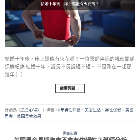
結婚十年後，床上還能有火花嗎？一位藥師伴侶的親密關係
保鮮紀錄 結婚十年，說長不長說短不短。 不是剛在一起那
幾年 […]
繼續閱讀
→
分類為《
黑金心得
》
|
標籤:
中年男性保健
、
夫妻生活
、
男性保健
、
美國
黑金
、
美國黑金效果
黑金心得