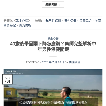
繼續閱讀
→
分類為《
黑金心得
》
|
標籤:
中年男性保健
、
男性保健
、
美國黑金
、
美國
黑金搭配
、
體力恢復
黑金心得
40歲後睪固酮下降怎麼辦？藥師完整解析中
年男性保健關鍵
POSTED ON
2026 年 7 月 23 日
BY
美國黑金
23
7 月